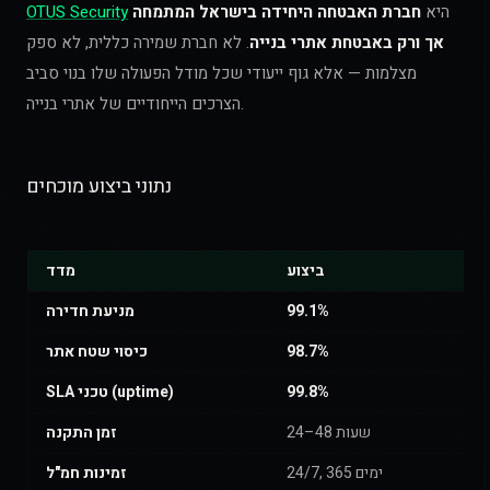
היא
חברת האבטחה היחידה בישראל המתמחה
OTUS Security
אך ורק באבטחת אתרי בנייה
. לא חברת שמירה כללית, לא ספק
מצלמות — אלא גוף ייעודי שכל מודל הפעולה שלו בנוי סביב
הצרכים הייחודיים של אתרי בנייה.
נתוני ביצוע מוכחים
ביצוע
מדד
99.1%
מניעת חדירה
98.7%
כיסוי שטח אתר
99.8%
SLA טכני (uptime)
24–48 שעות
זמן התקנה
24/7, 365 ימים
זמינות חמ"ל