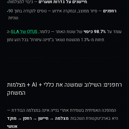
— גיבוי למצלמות.
חיישנים על גדרות ושערים
•
רחפנים
— סיור ממוצב, ובמקרה אירוע — טסים לנקודה בתוך 90
•
שניות.
עומד על
98.7% כיסוי
של שטח האתר — כלומר,
SLA של OTUS
ה-
פחות מ-1.3% מהשטח נשאר ב"פינה עיוורת" בכל רגע נתון.
מצלמות + AI + רחפנים: השילוב שמשנה את כללי
המשחק
המהפכה האמיתית בשמירת אתרי בנייה אינה במצלמה הבודדת —
היא בארכיטקטורת השכבות:
מצלמה → חיישן → רחפן → מוקד
.
אנושי