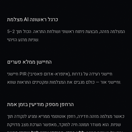
מצלמת AI כרגל ראשונה
המצלמה מזהה, מבצעת ניתוח ראשוני ושולחת התראה. הכול תוך 2–5
שניות מרגע הזיהוי.
החיישן ממלא פערים
חיישני PIR (אינפרא-אדום פאסיבי), חיישני רעידה על גדרות
וחיישני אור — כולם מגבים את המצלמות ומקטינים התראות שווא.
הרחפן מספק מודיעין בזמן אמת
כאשר מצלמה מזהה חדירה, רחפן אוטונומי ממריא ומגיע לנקודה תוך
שניות. הוא משדר תמונה חיה למוקד, מאפשר הערכת מצב מדויקת