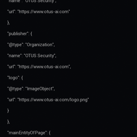
"name": "OTUS Security",
"url": "https://www.otus-ai.com"
},
"publisher": {
"@type": "Organization",
"name": "OTUS Security",
"url": "https://www.otus-ai.com",
"logo": {
"@type": "ImageObject",
"url": "https://www.otus-ai.com/logo.png"
}
},
"mainEntityOfPage": {