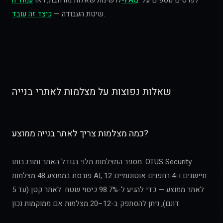
. לפרטים נוספים על
עמוד ה-FAQ
לרשימת שאלות מורחבת, ראו
.
שיטת העבודה —
כיצד זה עובד
שאלות נפוצות על מצלמות לאתרי בנייה
כמה מצלמות צריך לאתר בנייה ממוצע?
מספר המצלמות תלוי בגודל האתר ומורכבותו. OTUS Security
פורסת בממוצע 48 מצלמות AI, 12 חיישנים ו-4 רחפנים אוטונומיים
לאתר ממוצע — כדי להגיע ל-98.7% כיסוי שטח. לאתר קטן (עד 5
דונם), ניתן להסתפק ב-12–20 מצלמות אם ממוקמות נכון.