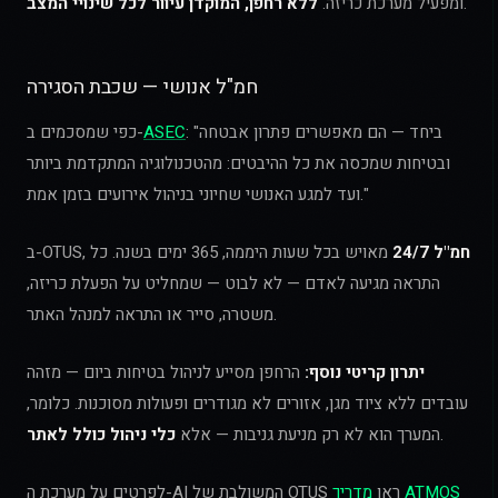
.
ומפעיל מערכת כריזה.
ללא רחפן, המוקדן עיוור לכל שינויי המצב
חמ"ל אנושי — שכבת הסגירה
: "ביחד — הם מאפשרים פתרון אבטחה
ASEC
כפי שמסכמים ב-
ובטיחות שמכסה את כל ההיבטים: מהטכנולוגיה המתקדמת ביותר
ועד למגע האנושי שחיוני בניהול אירועים בזמן אמת."
חמ"ל 24/7
מאויש בכל שעות היממה, 365 ימים בשנה. כל
ב-OTUS,
התראה מגיעה לאדם — לא לבוט — שמחליט על הפעלת כריזה,
משטרה, סייר או התראה למנהל האתר.
יתרון קריטי נוסף:
הרחפן מסייע לניהול בטיחות ביום — מזהה
עובדים ללא ציוד מגן, אזורים לא מגודרים ופעולות מסוכנות. כלומר,
.
המערך הוא לא רק מניעת גניבות — אלא
כלי ניהול כולל לאתר
מדריך ATMOS
לפרטים על מערכת ה-AI המשולבת של OTUS ראו