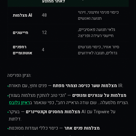
לאתר ממוצע
כיסוי פנימי וחיצוני, זיהוי
48
מצלמות AI
תנועה ואנשים
גלאי תנועה פאסיביים,
12
חיישנים
חיישני רעידה ופריצה
סיור אוויר, כיסוי מגרשים
רחפנים
4
גדולים, תגובה לאירועים
אוטונומיים
הגיון הפריסה:
— פנים וחוץ, עם תאורת IR.
מצלמות שער כניסה וצמתי מפתח
•
מצלמות על עגורנים ומנופים
— "הכי טוב להתקין מצלמות בעגורן
•
.
הצריח מלמעלה… שם שדה הראייה רחב", כפי שנאמר ב
ראיון גלובס
מצלמות מחסנים וקונטיינרים
— בעיקר AI עם Tripwire על
•
דלתות.
— כיסוי כללי ועמדות מסוכנות.
מצלמות פנים אתר
•