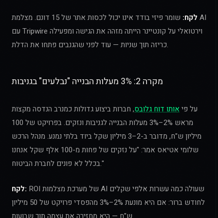
לקח:
שומר פיזי בודד אינו יכול לכסות אתר של 15 דונם. מצלמת AI
עם Tripwire וירטואלי על קונטיינר הייתה מזהה את הגישה ומפעילה
כריזה תוך שניות — עוד לפני שהגנבים פתחו את הדלת.
מקרה 2: 3% מעלות הבנייה "נבלעים" בגניבות
על פי
אותו דוח גלובס
, חברות ביצוע גדולות כמנרב הנדסה מקצות
מראש 2%–3% מעלות הבנייה לגניבות ונזקים. בפרויקט של 100
מיליון ש"ח, מדובר ב-2–3 מיליון שקל ביוד בלתי נמנע. מנהל הרכש
שלומי אטיאס אמר: "על נזקים של פחות מ-100 אלף שקל אנחנו
בכלל לא פונים לחברת הביטוח."
ROI של מערכת מצלמות AI שעולה כמה עשרות אלפי שקלים
לקח:
לחודש ברור: אם היא מונעת 2%–3% מהפסדי פרויקט של 50 מיליון
ש"ח — היא מחזירה את עצמה תוך שבועות.