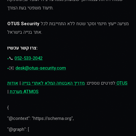
תיעוד משפטי בעת הצורך.
מציעה ייעוץ חינמי וסקר שטח ללא התחייבות לכל
OTUS Security
אתר בנייה בישראל.
צרו קשר עכשיו:
📞
052-533-2042
•
✉️
desk@otus-security.com
•
אודות OTUS
לפרטים נוספים:
מדריך האבטחה המלא לאתרי בנייה
|
מערכת ATMOS
|
{
"@context": "https://schema.org",
"@graph": [