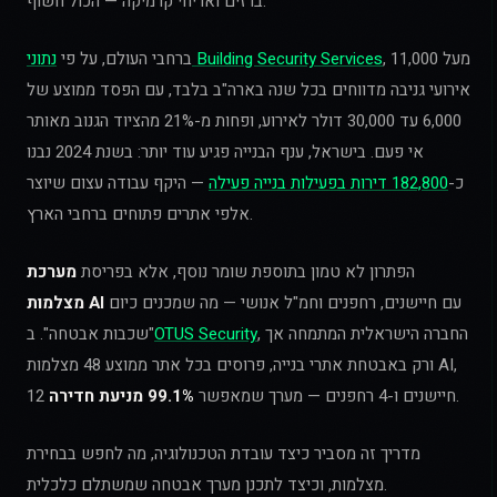
ברזים ואריחי קרמיקה — הכול חשוף.
, מעל 11,000
נתוני Building Security Services
ברחבי העולם, על פי
אירועי גניבה מדווחים בכל שנה בארה"ב בלבד, עם הפסד ממוצע של
6,000 עד 30,000 דולר לאירוע, ופחות מ-21% מהציוד הגנוב מאותר
אי פעם. בישראל, ענף הבנייה פגיע עוד יותר: בשנת 2024 נבנו
כ-
182,800 דירות בפעילות בנייה פעילה
— היקף עבודה עצום שיוצר
אלפי אתרים פתוחים ברחבי הארץ.
הפתרון לא טמון בתוספת שומר נוסף, אלא בפריסת
מערכת
עם חיישנים, רחפנים וחמ"ל אנושי — מה שמכנים כיום
מצלמות AI
, החברה הישראלית המתמחה אך
OTUS Security
"שכבות אבטחה". ב
ורק באבטחת אתרי בנייה, פרוסים בכל אתר ממוצע 48 מצלמות AI,
.
12 חיישנים ו-4 רחפנים — מערך שמאפשר
99.1% מניעת חדירה
מדריך זה מסביר כיצד עובדת הטכנולוגיה, מה לחפש בבחירת
מצלמות, וכיצד לתכנן מערך אבטחה שמשתלם כלכלית.