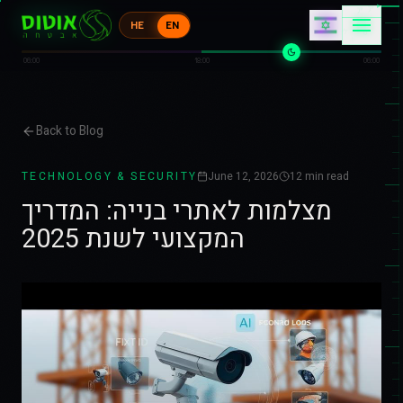
▸
イ
HE
EN
1
ウ
ケ
ケ
06:00
18:00
06:00
Back to Blog
TECHNOLOGY & SECURITY
June 12, 2026
12
min read
מצלמות לאתרי בנייה: המדריך
המקצועי לשנת 2025