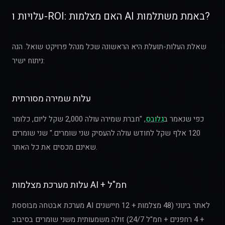
עלויות ו-ROI: האם מצלמות AI באמת משתלמות?
שאלת העלות-תועלת היא הראשונה שכל מנהל פרויקט שואל. הנה
ניתוח ישיר:
עלות שמירה מסורתית
כפי שנאמר ב
גלובס
, "חברת שמירה עולה 2,000 שקל ליום, כלומר
120 אלף שקל לחודש עולה להעסיק שני שומרים." שני שומרים
שאינם מכסים את כל האתר.
עלות מערכת מצלמות AI + חמ"ל
מערכת אבטחה מבוססת AI לאתר בינוני (48 מצלמות + 12 חיישנים
+ 4 רחפנים + חמ"ל 24/7) זולה משמעותית משני שומרים בסיבוב