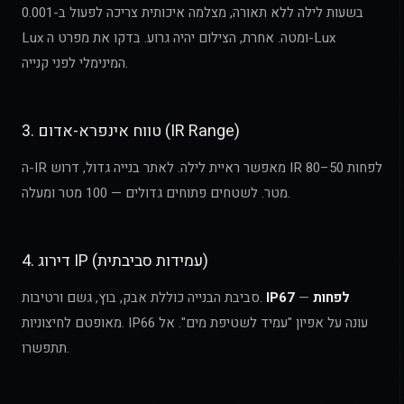
בשעות לילה ללא תאורה, מצלמה איכותית צריכה לפעול ב-0.001
Lux ומטה. אחרת, הצילום יהיה גרוע. בדקו את מפרט ה-Lux
המינימלי לפני קנייה.
3. טווח אינפרא-אדום (IR Range)
ה-IR מאפשר ראיית לילה. לאתר בנייה גדול, דרוש IR לפחות 50–80
מטר. לשטחים פתוחים גדולים — 100 מטר ומעלה.
4. דירוג IP (עמידות סביבתית)
IP67 לפחות
—
סביבת הבנייה כוללת אבק, בוץ, גשם ורטיבות.
מאופטם לחיצוניות. IP66 עונה על אפיון "עמיד לשטיפת מים". אל
תתפשרו.