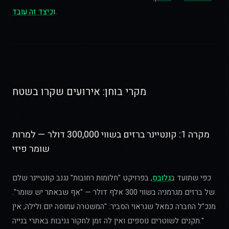
.
ו
כיצד זה עובד
מקרי בוחן: אירועים שקרו בשטח
מקרה 1: קונטיינר ברזים בשווי 300,000 דולר — למרות
שומר פיזי
כפי שתועד ב
גלובס
, בפרויקט "חלומות רחובות" נגנב קונטיינר שלם
של ברזים מגרמניה בשווי 300 אלף דולר — "אף שבאתר יש שומר".
מנכ"ל החברה כמאל שגראוי הסביר: "המשטרה עמוסה יום ולילה, אין
תקנים לשוטרים נוספים ואין לה זמן לחקור גניבות באתרי בנייה."