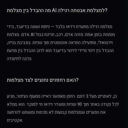
מה ההבדל בין מצלמת AI למצלמת אבטחה רגילה?
מצלמה רגילה מתעדת וידאו בלבד — ניתוח נעשה בדיעבד, בידי
אדם. מצלמת AI מנתחת בזמן אמת: מזהה אדם, רכב, חריגת גבול
וירטואלי, ומפעילה התראה אוטומטית תוך שניות. בסביבת בנייה,
ההבדל בין זיהוי מיידי לזיהוי בדיעבד הוא לרוב ההבדל בין מניעת
גניבה לתיעודה.
האם רחפנים נחוצים לצד מצלמות?
כן, לאתרים מעל 3 דונם. רחפן מאפשר ראייה ממעוף הציפור, מגיע
לכל נקודה באתר תוך 90 שניות ומשדר וידאו חי למוקד. הוא ממלא
את הפערים שמצלמות קבועות לא מכסות ומשמש להרתעה
אקטיבית.