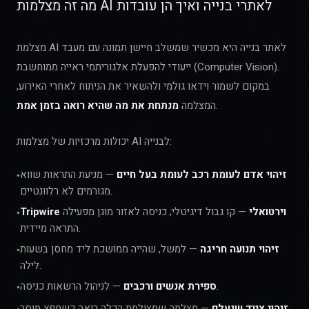
מה זה מצלמות AI לאתרי בנייה ואיך הן עובדות
מצלמת AI לאתר בנייה היא מכשיר שמשלב חיישן תמונה עם מעבד
ייעודי להפעלת אלגוריתמי ראייה ממוחשבת (Computer Vision).
במקום לשמור וידאו גולמי ולהשאיר את הניתוח לאחרי האירוע,
.
המצלמה
מנתחת את מה שהיא רואה בזמן אמת
יכולות מרכזיות של מצלמות AI לבנייה:
זיהוי אדם לעומת רכב לעומת בעל חיים
— מניעת התראות שווא
•
מגורמים לא רלוונטיים.
Tripwire וירטואלי
— קו גבול דיגיטלי; כניסה לאזור מוגן מפעילה
•
התראה מיידית.
זיהוי תנועה חריגה
— למשל, שהייה ממושכת ליד מחסן בשעות
•
לילה.
— לניהול הרשאות כניסה.
ספירת אנשים ורכבים
•
זיהוי ציוד שנעלם
— מצלמה שמצולמת הכלה רואה כשחפץ מוסר