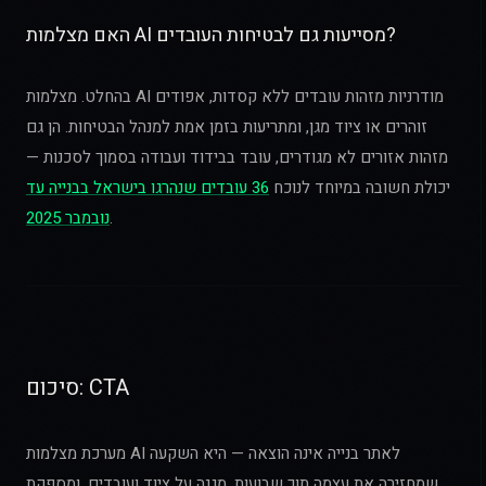
האם מצלמות AI מסייעות גם לבטיחות העובדים?
בהחלט. מצלמות AI מודרניות מזהות עובדים ללא קסדות, אפודים
זוהרים או ציוד מגן, ומתריעות בזמן אמת למנהל הבטיחות. הן גם
מזהות אזורים לא מגודרים, עובד בבידוד ועבודה בסמוך לסכנות —
יכולת חשובה במיוחד לנוכח
36 עובדים שנהרגו בישראל בבנייה עד
.
נובמבר 2025
סיכום: CTA
מערכת מצלמות AI לאתר בנייה אינה הוצאה — היא השקעה
שמחזירה את עצמה תוך שבועות, מגנה על ציוד ועובדים, ומספקת