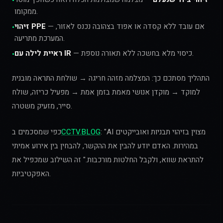
•
ממקומו.
— אם עובד ללא קסדה או אפוד בצהובה נכנס לאזור,
זיהוי PPE
•
המערכת מתריעה.
— כיסוי מלא בחשכה ללא תאורה נוספת.
ראיית לילה עם IR
•
התהליך מסתכם כך: המצלמה מזהה חריגה → שולחת התראה מובנית
למוקד → מוקדן אנושי מאמת בזמן אמת → מפעיל כריזה, שולח
סייר, מזעיק משטרה.
: "AI מצוין בזיהוי תבניות ואובייקטים
CCTV.BLOG
כפי שמסכמים ב
במהירות. האדם יודע להבין את ההקשר, להבחין בין אירוע אמיתי
להתראת שווא, ולקבל החלטות מורכבות." זה השילוב שמכפיל את
האפקטיביות.