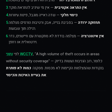
— מרבית האירועים קורים בחשכה.
רזולוציה נמוכה בלילה
.
2
— אין מי שיגיב להתראת מוקד.
אין התראה אקטיבית
.
3
— שדה ראייה מוגבל, פינות עיוורות.
כיסוי חלקי
.
4
תחזוקה ירודה
— בסביבת בנייה, אבק ורטיבות הורסים מצלמה
.
5
רגילה תוך שבועות.
אין אינטגרציה
— מצלמה בודדת לא מתקשרת עם חיישנים, גדר
.
6
וירטואלית או רחפן.
, "A high volume of theft occurs in areas
נתוני WCCTV
לפי
without security coverage" — כלומר, רוב הגניבות נעשות בדיוק
בנקודות שהמצלמות הקיימות לא מכסות. מסקנה:
כמות לא פותרת
.
את בעיית האיכות והכיסוי