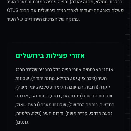
הרכבת, ממילא, מחנה יהודה) ובנייה ענפה במזרח ובמערב העיר.
OTUS פעילה באבטחה ייעודית לאתרי בנייה בירושלים עם הבנה
עמוקה של הצרכים הייחודיים של העיר.
אזורי פעילות בירושלים
אנחנו מאבטחים אתרי בנייה בכל רחבי ירושלים: מרכז
העיר (כיכר ציון, יפו, ממילא, מחנה יהודה), שכונות
יוקרה (רחביה, המושבה הגרמנית, טלביה, ימין משה),
שכונות חדשות (פסגת זאב, רמות, גבעת זאב, ארנונה
החדשה, רוממה החדשה), שכונות מערב (גבעת שאול,
גבעת מרדכי, קריית משה), ודרום העיר (גילה, תלפיות,
גוננים).